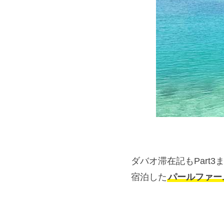
ダバオ滞在記もPart3
宿泊した
パールファー