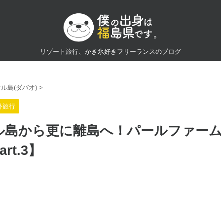
リゾート旅行、かき氷好きフリーランスのブログ
ル島(ダバオ)
>
外旅行
ル島から更に離島へ！パールファー
rt.3】