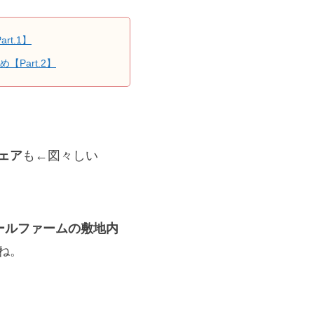
t.1】
【Part.2】
ェア
も←図々しい
ールファームの敷地内
ね。