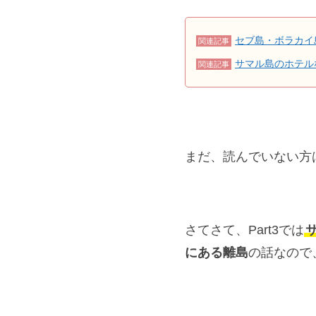
セブ島・ボラカイ島
関連記事
サマル島のホテルならパ
関連記事
まだ、読んでいない方
さてさて、Part3では
にある離島
の話なので