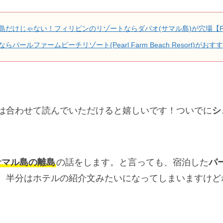
だけじゃない！フィリピンのリゾートならダバオ(サマル島)が穴場【Par
ールファームビーチリゾート(Pearl Farm Beach Resort)がおすすめ
は合わせて読んでいただけると嬉しいです！ついでに
シ
サマル島の離島
の話をします。と言っても、宿泊した
パ
、半分はホテルの紹介文みたいになってしまいますけど