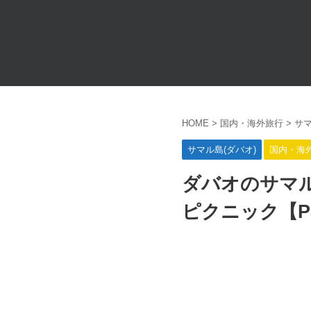
HOME
>
国内・海外旅行
>
サマ
サマル島(ダバオ)
国内・海
ダバオのサマ
ピクニック【Pa