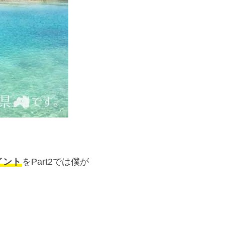
イント
をPart2では僕が